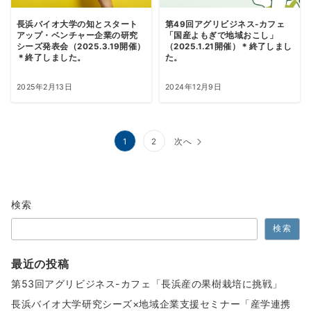
長浜バイオ大学の知とスタート
第49回アグリビジネス-カフェ
アップ・ベンチャー企業の研究
「国産よもぎで地域おこし」
シーズ発表会（2025.3.19開催）
（2025.1.21開催）＊終了しまし
＊終了しました。
た。
2025年2月13日
2024年12月9日
投
1
2
次へ
稿
の
検索
ペ
検索
ー
ジ
最近の投稿
送
第53回アグリビジネス-カフェ「長浜産の果樹栽培に挑戦」
り
長浜バイオ大学研究シーズ×地域企業支援セミナー「産学連携