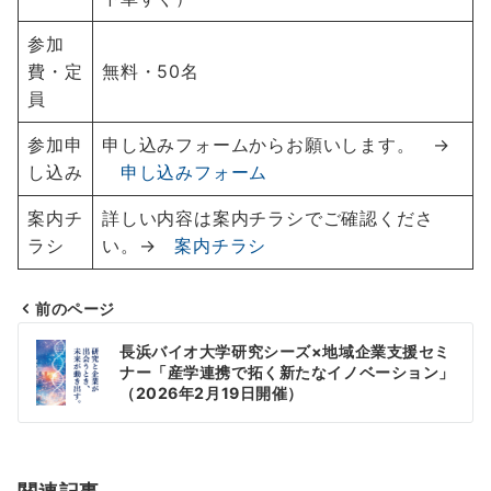
参加
費・定
無料・50名
員
参加申
申し込みフォームからお願いします。 →
し込み
申し込みフォーム
案内チ
詳しい内容は案内チラシでご確認くださ
ラシ
い。→
案内チラシ
前のページ
投
長浜バイオ大学研究シーズ×地域企業支援セミ
稿
ナー「産学連携で拓く新たなイノベーション」
（2026年2月19日開催）
ナ
ビ
ゲ