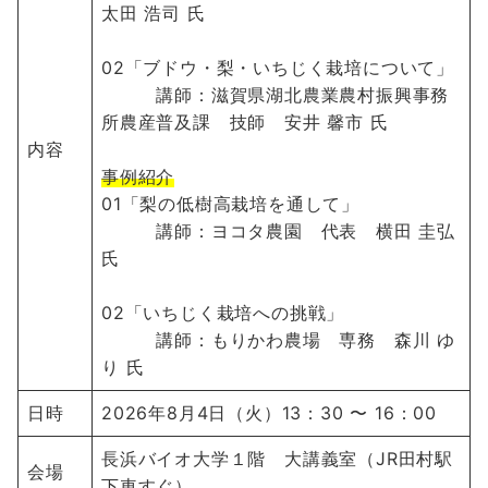
太田 浩司 氏
02「ブドウ・梨・いちじく栽培について」
講師：滋賀県湖北農業農村振興事務
所農産普及課 技師 安井 馨市 氏
内容
事例紹介
01「梨の低樹高栽培を通して」
講師：ヨコタ農園 代表 横田 圭弘
氏
02「いちじく栽培への挑戦」
講師：もりかわ農場 専務 森川 ゆ
り 氏
日時
2026年8月4日（火）13：30 〜 16：00
長浜バイオ大学１階 大講義室（JR田村駅
会場
下車すぐ）